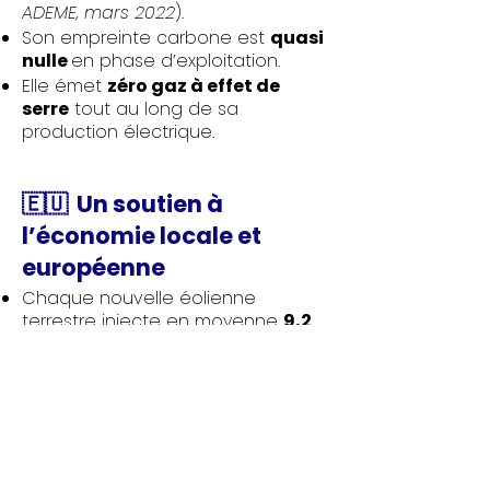
ADEME, mars 2022
).
Son empreinte carbone est
quasi
nulle
en phase d’exploitation.
Elle émet
zéro gaz à effet de
serre
tout au long de sa
production électrique.
🇪🇺 Un soutien à
l’économie locale et
européenne
Chaque nouvelle éolienne
terrestre injecte en moyenne
9,2
millions d’euros dans
l’économie de l’UE
(
source :
Deloitte pour ETIP Wind, 2023
).
La France comptait
28 000
emplois directs et indirects
dans
la filière éolienne fin 2022 (+40 %
depuis 2019).